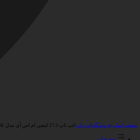
صفحه اصلی
/
فروشگاه
/
لپ تاپ
/
لپ تاپ 17.3 اینچی ام اس آی مدل GL76 12UEK
توضیحات