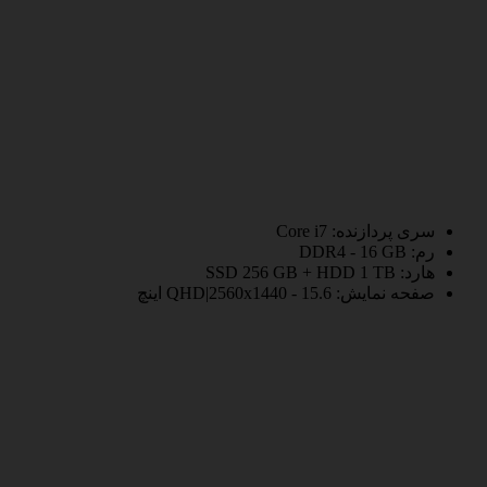
سری پردازنده:
Core i7
رم:
DDR4 - 16 GB
هارد:
SSD 256 GB + HDD 1 TB
صفحه نمایش:
QHD|2560x1440 - 15.6 اینچ