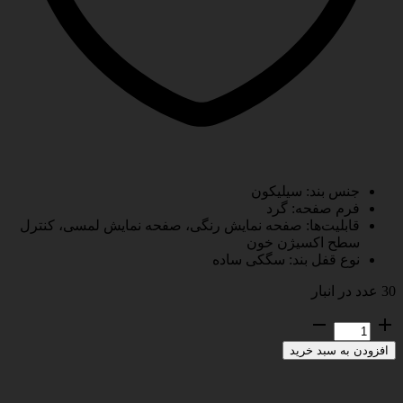
جنس بند:
سیلیکون
فرم صفحه:
گرد
قابلیت‌ها:
صفحه نمایش رنگی، صفحه نمایش لمسی، کنترل
سطح اکسیژن خون
نوع قفل بند:
سگکی ساده
30 عدد در انبار
ساعت
هوشمند
افزودن به سبد خرید
مدل
Κ59.рrօ.IPS
عدد