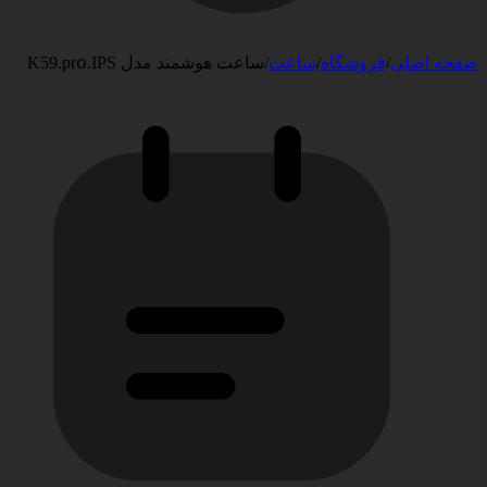
صفحه اصلی
/
فروشگاه
/
ساعت
/
ساعت هوشمند مدل Κ59.рrօ.IPS