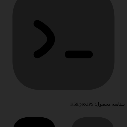
شناسه محصول: Κ59.рrօ.IPS