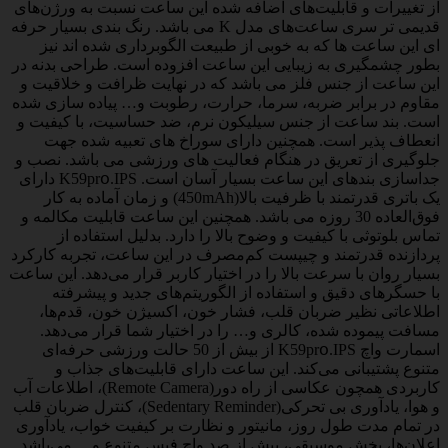
از تغییرات و قابلیت‌های اضافه شده این ساعت نسبت به ورژن‌های
قدیمی تر سری ساعت‌های مدل K می باشد. رنگ بندی بسیار حرفه
ای این ساعت ها که به خوبی از طبیعت الگوبرداری شده اند نیز
بطور چشمگیری به زیبایی این ساعت افزوده است. طراحی بدنه در
این ساعت از جنس فلز می باشد که در نهایت ظرافت و خلاقیت و
مقاوم در برابر ضربه، سرما، حرارت، رطوبت و… پیاده سازی شده
است. بند ساعت از جنس سیلیکون نرم، ضد حساسیت، با کیفیت و
انعطاف پذیر است. همچنین دارای سوراخ های تعبیه شده جهت
جلوگیری از تعریق در هنگام فعالیت های ورزشی می باشد. نصب و
جداسازی بندهای این ساعت بسیار آسان است. Κ59рrօ.IPS دارای
یک باتری قدرتمند با ظرفیت بالا(450mAh) و زمان آماده به کار
فوق‌العاده 30 روزه می باشد. همچنین این ساعت قابلیت مکالمه و
تماس بلوتوثی با کیفیت و وضوح بالا را دارد. بدلیل استفاده از
پردازنده قدرتمند و چیپست کم‌مصرف در این ساعت، تجربه کارکرد
بسیار روان با سرعت بالا را در اختیار کاربر قرار می‌دهد. این ساعت
با حسگرهای دقیق و استفاده از الگوریتم‌های جدید و پیشرفته
اطلاعاتی نظیر ضربان قلب، فشار خون، اکسیژن خون، قدم‌ها،
مسافت پیموده شده، کالری و… را در اختیار شما قرار می‌دهد.
اسمارت واچ Κ59рrօ.IPS از بیش از 50 حالت ورزشی حرفه‌ای
متنوع پشتیبانی می‌کند. این ساعت دارای قابلیت‌های جذاب و
کاربردی همچون عکاسی از راه دور(Remote Camera)، اطلاعات آب
و هوا، یادآوری بی تحرکی(Sedentary Reminder)، کنترل ضربان قلب
در تمام مدت طول روز، مانیتور و نظارت بر کیفیت خواب، یادآوری
اعلان‌ها، پخش موسیقی، بیش از صد واچ فیس متنوع و… می‌باشد.