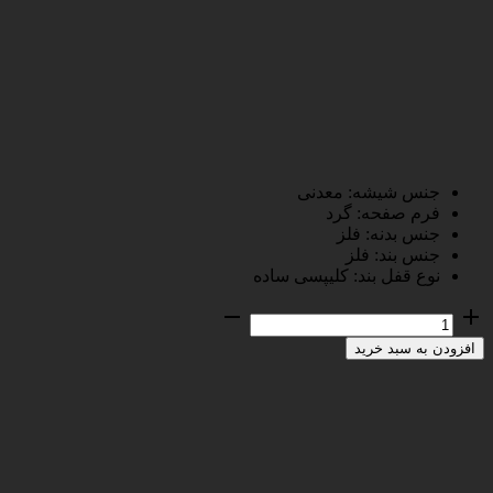
جنس شیشه:
معدنی
فرم صفحه:
گرد
جنس بدنه:
فلز
جنس بند:
فلز
نوع قفل بند:
کلیپسی ساده
ساعت
مچی
افزودن به سبد خرید
عقربه
ای
مردانه
کاسیو
مدل
MTP-
1303D-