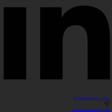
لینکدین:
in/ehsanmaraei
تلگرام:
t.me/ehsanmaraei