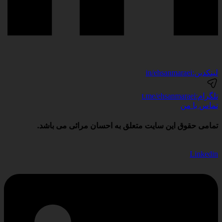
لینکدین:
in/ehsanmaraei
تلگرام:
t.me/ehsanmaraei
تماس با من
تمامی حقوق این سایت متعلق به احسان مرائی می باشد.
Linkedin